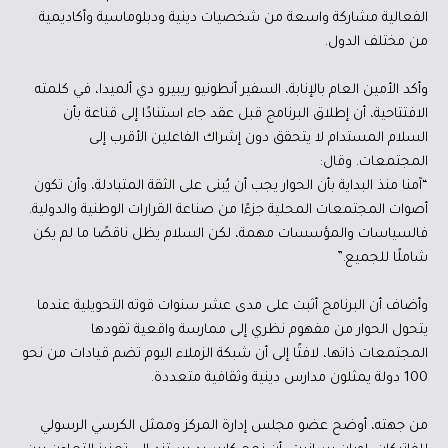
الفعالية مشاركة واسعة من شخصيات دينية ودبلوماسية وأكاديمية
من مختلف الدول.
وأكد الأمين العام بالإنابة، السفير أنطونيو ريبيرو دي ألميدا، في كلمته
الافتتاحية، أن إطلاق البرنامج قبل عقد جاء استنادًا إلى قناعة بأن
السلام المستدام لا يتحقق دون إشراك الفاعلين الأقرب إلى
المجتمعات. وقال:
“آمنا منذ البداية بأن الحوار يجب أن يُبنى على الثقة المتبادلة، وأن تكون
أصوات المجتمعات المحلية جزءًا من صناعة القرارات الوطنية والدولية.
فالسياسات والمؤسسات مهمة، لكن السلام يظل ناقصًا ما لم يكن
شاملًا للجميع.”
وأضاف أن البرنامج أثبت على مدى عشر سنوات قوته التحويلية عندما
يتحول الحوار من مفهوم نظري إلى ممارسة واقعية تقودها
المجتمعات ذاتها، لافتًا إلى أن شبكة الزملاء اليوم تضم قيادات من نحو
100 دولة يمثلون مدارس دينية وثقافية متعددة.
من جهته، أوضح عضو مجلس إدارة المركز وممثل الكرسي الرسولي