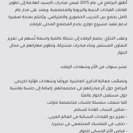
أُطلق البرنامج في عام 2015 ضمن مبادرات كايسيد الهادفة إلى تطوير
كفاءات القيادات الدينية والتربوية والمجتمعية. ويمتد على مدار عام
كامل يجمع بين التدريب الحضوري والافتراضي، ويُختتم بمنحة صغيرة
لدعم تنفيذ مشروع حواري يخدم المجتمع المحلي للزملاء.
وعقب التخرّج، ينضم الزملاء إلى شبكة عالمية واسعة تُسهم في تعزيز
التعاون المستمر، وبناء مبادرات مشتركة، وتطوير مهاراتهم في مجال
الحوار.
عشر سنوات من الأثر وشهادات الزملاء
وتضمّنت فعالية الذكرى العاشرة عروضًا وشهادات مؤثرة لخريجي
البرنامج حول أثر مبادراتهم في مجتمعاتهم، إضافة إلى جلسة نقاشية
حول مستقبل الحوار عالميًا.
كما شملت سلسلة جلسات متخصصة تناولت:
• تمكين الشباب كقادة للسلام،
• تعزيز دور القيادات النسائية في العالم العربي،
• تجارب في التماسك المجتمعي في نيجيريا،
• قياس الأثر الإنساني للحوار،