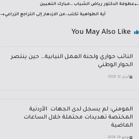
dI
a
sA
b
عطوفة الدكتور رياض الشياب …مبارك التعيين
n
m
p
o
آية الطواهية تكتب..من الازدهار إلى التراجع الزراعي
p
ok
You May Also Like
النائب حواري ولجنة العمل النيابية… حين ينتصر
الحوار الوطني
أبريل 12, 2026
المومني: لم يسجل لدى الجهات الأردنية
المختصة تهديدات محتملة خلال الساعات
الماضية
يوليو 19, 2026