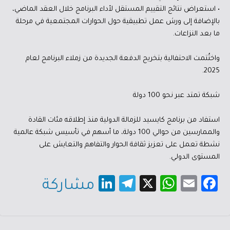
• استعراض نتائج التقييم المستقل لأداء البرنامج خلال العقد الماضي،
بالإضافة إلى ورش عمل تطبيقية حول الحوارات المجتمعية في مرحلة
ما بعد النزاعات.
واختُتمت الاحتفالية بتخريج الدفعة الجديدة من زملاء البرنامج لعام
2025.
شبكة تمتد عبر نحو 100 دولة
استفاد من برنامج كايسيد للزمالة الدولية منذ إطلاقه مئات القادة
والممارسين من حوالي 100 دولة، ما أسهم في تأسيس شبكة عالمية
نشطة تعمل على تعزيز ثقافة الحوار والتفاهم والتعايش على
المستوى الدولي.
Li
Te
X
W
E
Fa
مشاركة
nk
le
h
m
c
e
gr
at
ail
e