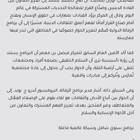
للفاتيكان، لوران بسانيت، أن نهج كايسيد يستند إلى تعزيز التعاون بين
القادة الدينيين وصنّاع القرار لمعالجة التحديات المشتركة في عالم
اليوم. وقال إن المركز يزوّد القيادات بمهارات في حقوق الإنسان ويفتح
أمام صناع القرار آفاقًا لفهم أعمق للثقافات الدينية، مشيرًا إلى أن برنامج
الزمالة الدولية صُمّم لتعزيز الحوار خصوصًا في المناطق التي تندر فيها
ممارسته.
كما أكد الأمين العام السابق للمركز فيصل بن معمر أن البرنامج يستند
إلى رؤية تأسيسية ترى أن السلام الحقيقي يصنعه أفراد ومجتمعات
تلتقي على أرضية الثقة، وأن الحوار يجب أن يتحول إلى عادة مجتمعية
تُمارَس وتُترجَم إلى مبادرات واقعية.
وفي السياق ذاته، أشار مدير برنامج الزمالة، البروفيسور أندرو ج. بويد، إلى
أن الحوار بين أتباع الأديان والثقافات هو لقاء يقوم على الإصغاء الفعّال
والمتعاطف وغير المتحيز، بهدف تعزيز الفهم المشترك والتعاون من
أجل الأخوة الإنسانية والسلام.
برنامج سنوي شامل وشبكة عالمية فاعلة