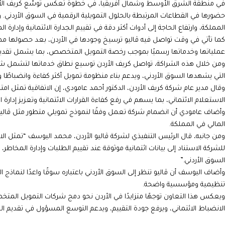
في منطقة الشرق الأوسط وشمال أفريقيا، في خطوة تعكس توسّع كريف الأرد
حضورها في القطاعات المرتبطة بالحلول التمويلية الرقمية في السوق الأردني.
المملكة، وارتفاع الحاجة إلى أدوات أكثر دقة في تقييم الجدارة الائتمانية وإدارة ال
عملياتها وخدماتها رسميًا بموجب رخصة التمويل المتخصص، بما يشمل تقديم خ
ومن خلال هذه الشراكة، تواصل كريف الأردن توسيع نطاق خدماتها لتشمل شريحة
التي يشهدها السوق الأردني، ويدعم بناء منظومة تمويل أكثر كفاءة وانضباطًا واعت
وقال مدير عام شركة كريف الأردن، الدكتور أحمد عامودي، إن الاتفاقية تمثل ام
الاستعلام الائتماني، بما يسهم في رفع كفاءة القرارات الائتمانية وتعزيز إدارة
وأضاف عامودي أن انضمام شركة تعمل وفقًا لنموذج تمويلي متطور مثل ڤاليو ي
المالي في المملكة.
ومن جانبه، قال الرئيس التنفيذي لشركة ڤاليو الأردن، محمد اليوسف “تمثل الا
للشركة الاستناد إلى بيانات ائتمانية موثوقة عند تقييم الطلبات وإدارة المخا
السوق الأردني.”
وأضاف اليوسف أن ڤاليو تنظر إلى السوق الأردني باعتباره سوقًا واعدًا لنماذ
تنظيمية ومؤسسية واضحة.
ويعكس هذا التعاون توجهًا متزايدًا في الأردن نحو دمج شركات التمويل المتخ
الانضباط الائتماني، ويرفع جودة التقييم، ويدعم التوسع المسؤول في تقديم الح