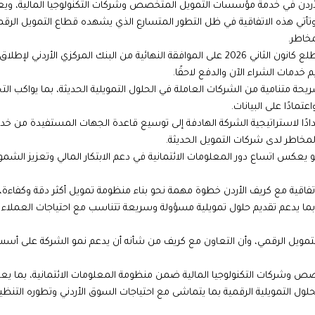
ن في خدمة مؤسسات التمويل المتخصص وشركات التكنولوجيا المالية، ويعز
 وتأتي هذه الاتفاقية في ظل التطور المتسارع الذي يشهده قطاع التمويل الرق
مخاطر.
كما تأتي في وقت تواصل فيه ڤاليو ترسيخ وجودها في الأردن، بعد حصولها مطلع كانون الثاني 2026 على الموافقة النهائية من البنك المركزي الأردني لإطلاق
دمات الشراء الآن والدفع لاحقًا.
 متنامية من الشركات العاملة في الحلول التمويلية الحديثة، بما يواكب الت
مادًا على البيانات.
تدادًا لاستراتيجية الشركة الهادفة إلى توسيع قاعدة الجهات المستفيدة من خد
 المخاطر لدى شركات التمويل الحديثة.
عكس اتساع دور المعلومات الائتمانية في دعم الابتكار المالي وتعزيز الشم
تفاقية مع كريف الأردن خطوة مهمة نحو بناء منظومة تمويل أكثر دقة وكفاءة، 
طر، بما يدعم تقديم حلول تمويلية مسؤولة وسريعة تتناسب مع احتياجات العملاء
ج التمويل الرقمي، وأن التعاون مع كريف من شأنه أن يدعم نمو الشركة على أس
صص وشركات التكنولوجيا المالية ضمن منظومة المعلومات الائتمانية، بما يعز
لول التمويلية الرقمية بما يتماشى مع احتياجات السوق الأردني وتطوره التنظي