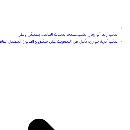
النائب رانيا أبو رمان تكتب..عندما يتحدث القائد… يطمئن وطن
النائب أدريه حواري: نأمل في التصويت على مشروع القانون المعدل لقان