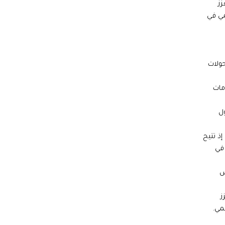
ّز
مي في
حولات
مات
ول
إذ تتيح
 في
س
ز
مي.