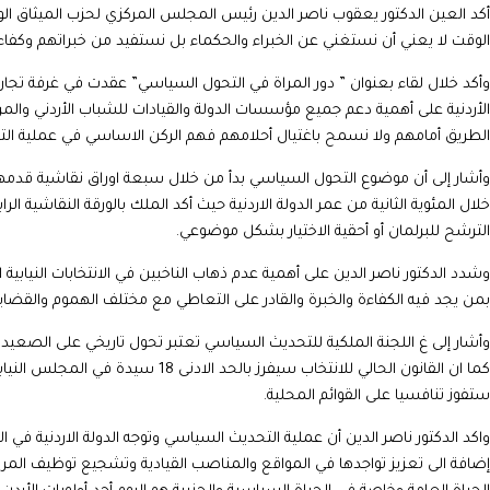
أكد العين الدكتور يعقوب ناصر الدين رئيس المجلس المركزي لحزب الميثاق ا
الوقت لا يعني أن نستغني عن الخبراء والحكماء بل نستفيد من خبراتهم وكفا
وأكد خلال لقاء بعنوان ” دور المراة في التحول السياسي” عقدت في غرفة تجارة 
الأردنية على أهمية دعم جميع مؤسسات الدولة والقيادات للشباب الأردني وال
الطريق أمامهم ولا نسمح باغتيال أحلامهم فهم الركن الاساسي في عملية التطو
وأشار إلى أن موضوع التحول السياسي بدأ من خلال سبعة اوراق نقاشية قدمها 
خلال المئوية الثانية من عمر الدولة الاردنية حيث أكد الملك بالورقة النقاشية
الترشح للبرلمان أو أحقية الاختيار بشكل موضوعي.
وشدد الدكتور ناصر الدين على أهمية عدم ذهاب الناخبين في الانتخابات النيابية 
بمن يجد فيه الكفاءة والخبرة والقادر على التعاطي مع مختلف الهموم والقضاي
وأشار إلى غ اللجنة الملكية للتحديث السياسي تعتبر تحول تاريخي على الصعي
كما ان القانون الحالي للانتخاب سيفرز 
ستفوز تنافسيا على القوائم المحلية.
واكد الدكتور ناصر الدين أن عملية التحديث السياسي وتوجه الدولة الاردنية في ا
إضافة الى تعزيز تواجدها في المواقع والمناصب القيادية وتشجيع توظيف المرا