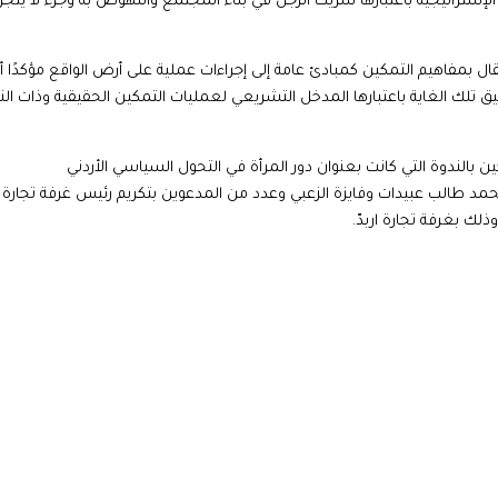
 الإستراتيجية باعتبارها شريك الرجل في بناء المجتمع والنهوض به وجزءً لا يتجز
انتقال بمفاهيم التمكين كمبادئ عامة إلى إجراءات عملية على أرض الواقع مؤكدًا 
حقيق تلك الغاية باعتبارها المدخل التشريعي لعمليات التمكين الحقيقية وذات النت
الندوة التي كانت بعنوان دور المرأة في التحول السياسي الأردني
مد طالب عبيدات وفايزة الزعبي وعدد من المدعوين بتكريم رئيس غرفة تجارة ار
لك بغرفة تجارة اربدّ.