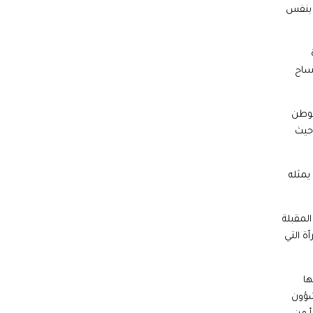
 بنفس
فساح
لوطن
 حيث
يمثله
لمقبلة
لمرأة التي
ها
شؤون