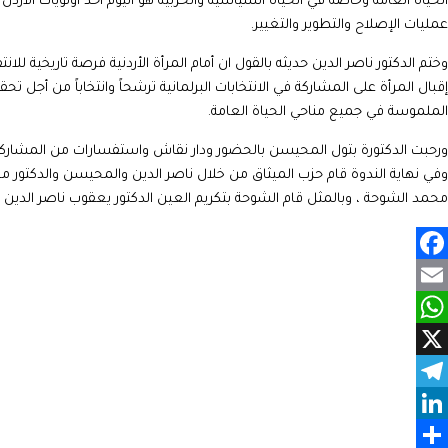
الحياة العامة وخاصة في الحياة السياسية والحزبية هو اليوم أحد أولويات الأردن
عمليات الإصلاح والتطوير والتغيير.
وختم الدكتور ناصر الدين حديثه بالقول ان أمام المرأة الأردنية فرصة تاريخية لل
إقبال المرأة على المشاركة في الانتخابات البرلمانية ترشحاً وانتخاباً من أجل ت
الملموسة في جميع مناحي الحياة العامة.
ورحبت الدكتورة بتول المحيسن بالحضور ودار نقاش واستفسارات من المشاركين ب
وفي نهاية الندوة قام حزب الميثاق من خلال ناصر الدين والمحيسن والدكتور مح
محمد الشوحة ، وبالمثل قام الشوحة بتكريم العين الدكتور يعقوب ناصر الدين وذ
Facebook
Email
WhatsApp
X
Telegram
LinkedIn