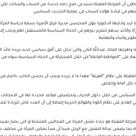
لوطني أن المرحلة المقبلة تستدعي ضخ دماء جديدة من الشباب والشابات لكن
ءتهم في قيادة هؤلاء الشباب في عملية التحديث السياسي .
اربد وادارتها الدكتورة بتول المحيسن مديرة مركز الأميرة بسمة لدراسة المرأة
مرأة والأخذ بيدهم لتعزيز دورهم في الحياة السياسية فالمستقبل لهم ويجب إ
ير والبناء والنهضة.
وطرحها الملك عبدالله الثاني والتي تدلل على أفق سياسي جديد يريده قائد ا
 الرابعة على “المواطنة الفاعلة”من خلال المشاركة في الحياة السياسية سواء من
المقبلة على نظام “الفزعة” فهذا ما لا نريده ويجب أن يحسن الناخب باختيار من 
ا بكل أمانة وإخلاص
د السياسي من خلال دخول الاحزاب وتخصيص مقاعد محددة لها في الانتخابات ا
بالحد الادنى 18 سيدة في المجلس النيابي القادم على نظام الكوتا والقوائم الحزبية إضافة إلى أن العدد قابل للزيادة ل
لمرحلة المقبلة هو زيادة تمثيل المراة في المجالس المنتخبة او التي يصار تعيين
ة بما يضمن عدالة التمثيل مع الرجل مبينا أن مبدأ تمكين المرأة في مختلف 