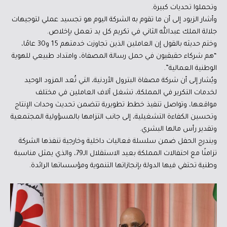
وتحملوا تحديات كبيرة.
وأشار الزيود إلى أن ما تقوم به الشركة اليوم هو تجسيد عملي لتوجيهات
جلالة الملك عبدالله الثاني في تكريم كل يد تعمل بإخلاص.
وختم حديثه بالقول إن العاملين الذين تجاوزت خدمتهم 15 و30 عامًا،
“هم شركاء حقيقيون في حمل رسالة المصفاة، وامتداد طبيعي للهوية
الوطنية العمالية”.
ويُشار إلى أن شركة مصفاة البترول الأردنية، التي تُعد المزود الوحيد
لخدمات التكرير في المملكة، تشغل آلاف العاملين في مختلف
مواقعها، وتواصل تنفيذ خطط تطويرية تتضمن تحديث وحدات الإنتاج
وتحسين الكفاءة التشغيلية، إلى جانب التزامها بالمسؤولية المجتمعية
وتقدير رأس مالها البشري.
ويندرج الحفل ضمن سلسلة فعاليات داخلية وخارجية تنفذها الشركة
تزامنًا مع احتفالات المملكة بعيد الاستقلال الـ79، والذي يمثل مناسبة
وطنية تحتفي فيها الدولة بإنجازاتها التنموية ومؤسساتها الرائدة.