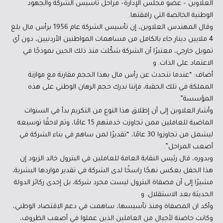
العلاوين – عضو مجلس الإدارة– مراحل تأسيس الشركة والجهود
الوطنية الخالصة التي رافقتها.
وقال المهندس العلاوين، إن تأسيس الشركة عام 1956 برأس مال بلغ
4 ملايين دينار جاء بالكامل من مساهمات المواطنين الأردنيين، دون أي
تمويل خارجي، معتبرًا أن الشركة شكّلت منذ ذلك الحين نموذجًا في
الاعتماد على الذات. و
أضاف: “عندما نتحدث عن رأس مال بهذا الحجم مقارنة مع موازنة
المملكة في تلك الحقبة، فإننا ندرك حجم الرهان الوطني على هذه
المؤسسة”.
وأشار العلاوين إلى أن إطلاق هذا النوع من التكريم بدأ في السنوات
الماضية للعاملين ممن تجاوزت خدمتهم 15 عامًا، وتم لاحقًا توسيعه
ليشمل من تجاوزوا 30 عامًا، “تقديرًا لمن ساهم في بناء الشركة في
أصعب المراحل”.
وبدوره، قال رئيس النقابة العامة للعاملين في البترول خالد الزيود إن
هذا الحفل يعكس نهجًا راسخًا لدى الشركة في تقدير مواردها البشرية،
مشيرًا إلى أن مصفاة البترول ليست مجرد شركة، بل إحدى ركائز الدولة
الحديثة بعد الاستقلال. و
وأكد ان المصفاة ومنذ تأسيسها، ساهمت في دعم الاقتصاد الوطني،
وكانت حاضنة لأجيال من العاملين الذين عملوا في أصعب الظروف،