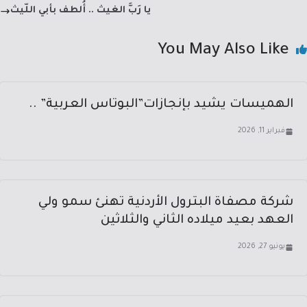
p
ok
يا رَبَّ الغيث .. أُلطف بأبي اللّيث
You May Also Like
الهميسات يشيد بإنجازات”البوتاس العربية” ..
فبراير 11, 2026
شركة مصفاة البترول الأردنية تهنئ سمو ولي
العهد بعيد ميلاده الثاني والثلاثين
يونيو 27, 2026