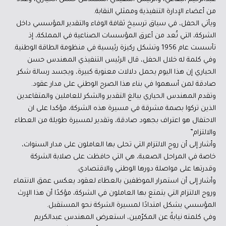
من أعضاء الإدارة التنفيذية وممثلي النقابة.
ويأتي الحفل، في سياق ترسيخ ثقافة الوفاء والتقدير المؤسسي داخل
الشركة، التي تُعد من أعرق المؤسسات الصناعية في المملكة، إذ
تأسست عام 1956 وتشكل ركيزة رئيسية في منظومة الطاقة الوطنية.
وفي كلمة له خلال الحفل، قال الرئيس التنفيذي المهندس حسن
الحياري إن هذا اليوم يحمل دلالات معنوية كبيرة، ويجسد رسالة شكر
صادقة لمن أسهموا في بناء هذا الصرح الوطني على مدار عقود.
وتقدم المهندس الحياري ببالغ التقدير والشكر للعاملين والمتقاعدين
الذين تركوا بصمة مشرقة في مسيرة هذه الشركة، مؤكدا على ان
الاحتفال هو اعتراف بجهود صادقة، وتقدير لمسيرة طويلة من العطاء
والالتزام”
وأشار إلى أن روح الالتزام التي تحلى بها العاملون على مدار السنوات،
خاصة في المراحل الصعبة، هي التي حافظت على صلابة الشركة
وقدرتها على مواصلة دورها الوطني والاقتصادي.
وأشار إلى أن استمرار الموظفين بالعطاء لعقود يعكس عمق الانتماء
وروح الالتزام التي يتمتع بها العاملون في الشركة، مؤكدًا أن هذا الإرث
المؤسسي يشكل امتدادًا لمسيرة الشركة نحو المستقبل.
وفي كلمته نيابةً عن المكرّمين، استعرض المهندس عبدالكريم