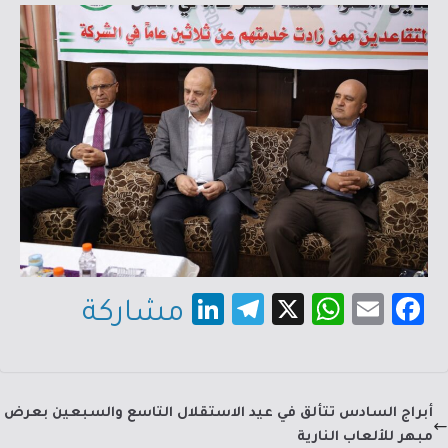
Li
Te
X
W
E
Fa
مشاركة
nk
le
h
m
c
e
gr
at
ail
e
dI
a
sA
b
أبراج السادس تتألق في عيد الاستقلال التاسع والسبعين بعرض
n
m
p
o
مبهر للألعاب النارية