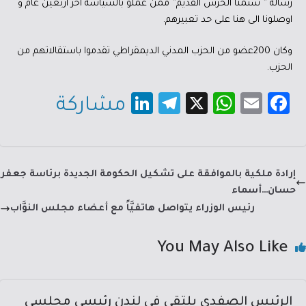
رسالة ” سئمنا الحرس القديم” ممن عملو بالسياسة اخر اربعين عام و
اوصلونا الى هنا على حد تعبيرهم.
وكان 200عضو من الحزب المدني الديمقراطي تقدموا باستقالاتهم من
الحزب.
Li
Te
X
W
E
Fa
مشاركة
nk
le
h
m
c
e
gr
at
ail
e
dI
a
sA
b
إرادة ملكية بالموافقة على تشكيل الحكومة الجديدة برئاسة جعفر
n
m
p
o
حسان…أسماء
p
ok
رئيس الوزراء يتواصل هاتفيَّاً مع أعضاء مجلس النوَّاب
You May Also Like
الرئيس الصفدي يلتقي في لندن رئيسي مجلسي