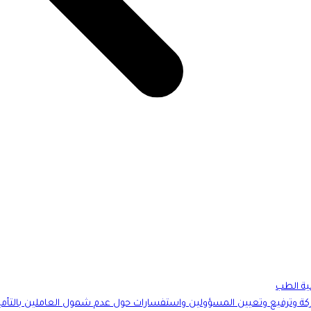
ية الطب
ني تمثلت بخسائر الشركة وترفيع وتعيين المسؤولين واستفسارات حول عدم شمول العاملين بالتأم