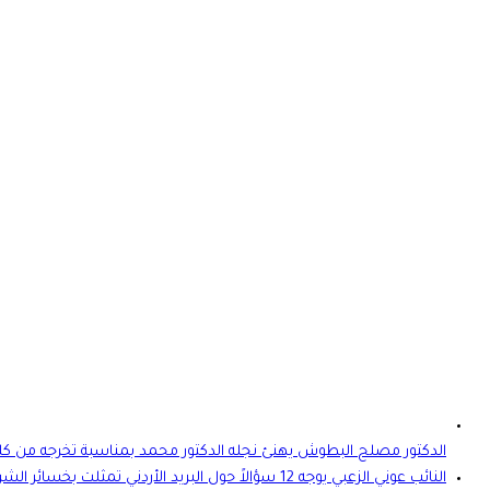
الدكتور مصلح البطوش يهنئ نجله الدكتور محمد بمناسبة تخرجه من كل
النائب عوني الزعبي يوجه 12 سؤالاً حول البريد الأرد