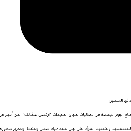
ائق الحسين
صباح اليوم الجمعة في فعاليات سباق السيدات “اركضي عشانك” الذي أُقيم في
ة والمجتمعية، وتشجيع المرأة على تبني نمط حياة صحي ونشط، وتعزيز حضوره