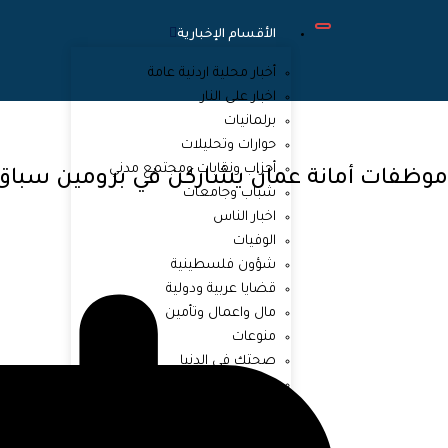
الأقسام الإخبارية
أخبار محلية اردنية عامة
اخبار على النار
برلمانيات
حوارات وتحليلات
أحزاب ونقابات ومجتمع مدني
موظفات أمانة عمان يشاركن في برومين سباق
شباب وجامعات
اخبار الناس
الوفيات
شؤون فلسطينية
قضايا عربية ودولية
مال واعمال وتأمين
منوعات
صحتك في الدنيا
المجلة الرياضية
يوتيوب
السوشيال ميديا