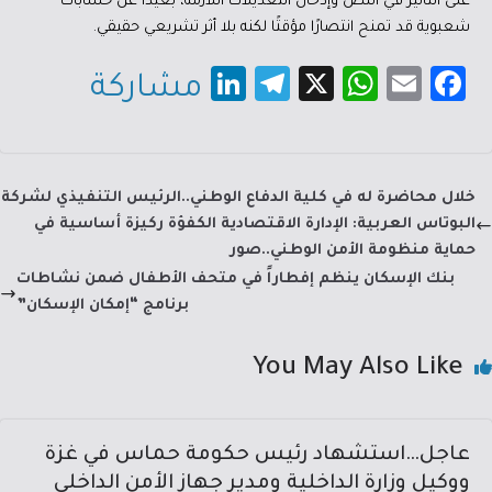
على التأثير في النص وإدخال التعديلات اللازمة، بعيدًا عن حسابات
شعبوية قد تمنح انتصارًا مؤقتًا لكنه بلا أثر تشريعي حقيقي.
Li
Te
X
W
E
Fa
مشاركة
nk
le
h
m
c
e
gr
at
ail
e
dI
a
sA
b
خلال محاضرة له في كلية الدفاع الوطني..الرئيس التنفيذي لشركة
n
m
p
o
البوتاس العربية: الإدارة الاقتصادية الكفؤة ركيزة أساسية في
p
ok
حماية منظومة الأمن الوطني..صور
بنك الإسكان ينظم إفطاراً في متحف الأطفال ضمن نشاطات
برنامج “إمكان الإسكان”
You May Also Like
عاجل…استشهاد رئيس حكومة حماس في غزة
ووكيل وزارة الداخلية ومدير جهاز الأمن الداخلي