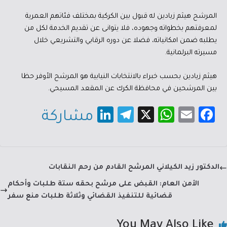
المرشح هيثم زيادين له قبول بين الكركية بمختلف فئاتهم العمرية
لمعرفتهم بخطواته وجهوده، فلا يتوانى عن تقديم الخدمة لكل من
يطلبه ضمن امكانياته، فضلا عن دوره الرقابي والتشريعي خلال
مسيرته البرلمانية.
هيثم زيادين بحسب خبراء بالانتخابات النيابية هو المرشح الأوفر حظا
بين المرشحين في محافظة الكرك عن المقعد المسيحي.
Li
Te
X
W
E
Fa
مشاركة
nk
le
h
m
c
e
gr
at
ail
e
dI
a
sA
b
الدكتور زيد الكيلاني المرشح القادم من رحم النقابات
n
m
p
o
الأمن العام: القبض على مرشح بحقه ستة طلبات وأحكام
p
ok
قضائية للتنفيذ القضائي وثلاثة طلبات منع سفر
You May Also Like