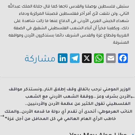
ستبقى فلسطين بوصلنا والقدس تاجها كما قال جلالة الملك عبدالله
الثاني، ولن نلتفت لأي أمر آخر ففلسطين قصيتنا المركزية ودماء
شهداء الجيش العربي الأردني في الدفاع عنها ما زالت شاهدة على
ذلك، ويكفينا فخراً أن أبناء الشعب الفلسطيني الشقيق في الضفة
الغربية وقطاع غزة والقدس الشريف دائما يستذكرون الأردن ومواقفه
المشرفة.
Li
Te
X
W
E
Fa
مشاركة
nk
le
h
m
c
e
gr
at
ail
e
dI
a
sA
b
الوزير المومني نرحب باتفاق وقف إطلاق النار..ونستذكر مواقف
n
m
p
o
الأردن بشرف وعز …ووقفة الشعب الأردني مع الشعب
p
ok
الفلسطيني تقول الكثير عن عظمة الأردن والأردنيين..
النائب العرموطي: أتحدى أن تقدم أي دولة ما قدمه الأردن…والملك
خاطب الرأي العام العالمي في كل المحافل من أجل غزة”