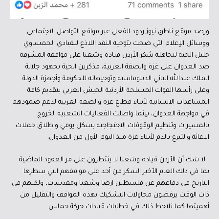
ورصد موقع ناطق نيوز ردود الفعل عبر مواقع التواصل الاجتماعي
ووسائل الإعلام التي ضجت بتوجيه النقد اللاذع للقيادي الحمساوي
خليل الحية لتجاهله شكر الأردن قيادة وشعبا على مواقفه المشرفة
ضد العدوان على غزة والضفة الغربية، مذكرين الحية بجهود جلالة
الملك عبدالله الثاني الدبلوماسية وتوجيهاته للحكومة وأجهزة الدولة
وعلى رأسها القوات المسلحة الأردنية الجيش العربي بتقديم كافة
المساعدات الانسانية لأبناء قطاع غزة والضفة الغربية لدعم صمودهم
في مواجهة العدوان، بينما واصلت الفعاليات الشعبية الخروج
بالمسيرات وتنظيم الوقوفات الاحتجاجية بشكل يومي واطلاق حملات
الاغاثة والتبرع بالدم لأبناء غزة منذ اليوم الأول من العدوان.
لا شك أن الأردن قيادة وشعبا لا ينتظرون على مر العقود الماضية
بما في ذلك العام الأخير الشكر من أحد على مواقفهم التي سطرها
التاريخ في دفاعهم عن فلسطين ارضا وشعبا ومقدسات، ولكنهم في
ذات الوقت يرفضون محاولات التشكيك بهذه المواقف والتقليل من
أهميتها كما نلاحظ ذلك في خطابات قيادات حركة حماس.