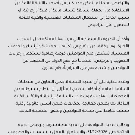
والترخيص، فيما لم يتمكن عدد كبير من أصحاب الأبنية القائمة من
الاستفادة من المهلة السابقة لأسباب مالية أو فنية أو إجرائية، أو
بسبب الحاجة إلى استكمال المتطلبات الهندسية والفنية اللازمة
للحصول على التراخيص.
وأكد أن الظروف الاقتصادية التي مرت بها المملكة خلال السنوات
الأخيرة، وما رافقها من ارتفاع في تكاليف المعيشة والإنشاء والخدمات
الهندسية، تستدعي منح المواطنين فرصة إضافية لاستكمال إجراءات
التصويب والترخيص، انسجاماً مع نهج الدولة في التخفيف عن
المواطنين وتشجيعهم على الالتزام بأحكام القانون.
وشدد عطية على أن تمديد المهلة لا يعني التهاون في متطلبات
السلامة العامة أو أحكام التنظيم، لافتاً إلى أن النظام يشترط تقديم
المخططات الهندسية وشهادات السلامة الإنشائية والتقارير الفنية
اللازمة، بما يضمن معالجة المخالفات ضمن أسس قانونية وفنية
سليمة تحافظ على سلامة المواطنين وتحقق المصلحة العامة.
وطالب عطية بالموافقة على تمديد مهلة تسوية وترخيص الأبنية
القائمة حتى 31/12/2026، والاستمرار بالعمل بالتسهيلات والخصومات