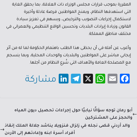
المقررة بموجب قرارات مجلس الوزراء ذات العلاقة، بما يحقق الغاية
التي استهدفها النظام، ويمنح المواطنين فرصة عادلة وأخيرة
لاستكمال إجراءات التصويب والترخيص، ويسهم في تعزيز سيادة
القانون وزيادة إيرادات البلديات وتحسين الواقع التنظيمي والعمراني في
مختلف مناطق المملكة.
وأعرب عن أمله في أن يحظى هذا الطلب باهتمام الحكومة لما له من أثر
إيجابي مباشر على المواطنين والبلديات والوحدات المحلية، وبما ينسجم
مع المصلحة العامة والأهداف التي شُرع النظام من أجلها.
Li
Te
X
W
E
Fa
مشاركة
nk
le
h
m
c
e
gr
at
ail
e
dI
a
sA
b
أبو رمان توجه سؤالًا نيابيًا حول إجراءات تحصيل ديون المياه
n
m
p
o
والحجز على المشتركين
p
ok
والد أردني قضى نجله في زلزال فنزويلا يناشد جلالة الملك إنقاذ
أفراد أسرة ابنه وإعادتهم إلى الأردن