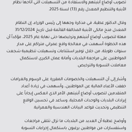
تصويب أوضاع أبنيتهم والاستفادة من التسهيلات التي أتاحها نظام
الأبنية والتنظيم المعدل رقم (13) لسنة 2025.
وقال الدكتور عطية، في مذكرة وجهها إلى رئيس الوزراء، إن النظام
المعدل منح مالكي الأبنية المخالفة القائمة قبل تاريخ 31/12/2024
مهلة لتصويب أوضاع أبنيتهم وترخيصها حتى نهاية عام 2025، مؤكداً أن
هذه الخطوة أسهمت في معالجة واقع عمراني متراكم على مدار
سنوات طويلة، من خلال توفير استثناءات وتسهيلات تنظيمية شجعت
المواطنين على مراجعة البلديات وأمانة عمان الكبرى لاستكمال
معاملات التسوية والترخيص.
وأشار إلى أن التسهيلات والخصومات المقررة على الرسوم والغرامات
خففت الأعباء المالية عن المواطنين، وأسهمت في زيادة أعداد
المتقدمين لتصويب أوضاع أبنيتهم، الأمر الذي انعكس إيجاباً على
إيرادات البلديات والوحدات المحلية، وساعد في تحسين الواقع
التنظيمي وتحديث قواعد البيانات الهندسية والعمرانية.
وأوضح عطية أن العديد من البلديات ما تزال تتلقى مراجعات
واستفسارات من مواطنين يرغبون باستكمال إجراءات التسوية