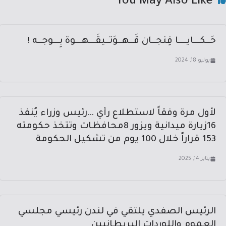
You May Also Like
حَــكـــايــــا فِنجــان قَــهــوَتــيقَـــهـــوة بِـــوجــه !
يوليو 18, 2024
لأول مرة وفقاً لاستطلاع رأي …رئيس وزراء يُنفذ
16زيارة ميدانية ويزور 8محافظات وتتخذ حكومته
153 قراراً خلال 100 يوم من تشكيل الحكومة
يناير 14, 2025
الرئيس الصفدي يلتقي في لندن رئيسي مجلسي
العموم واللوردات البريطانيين