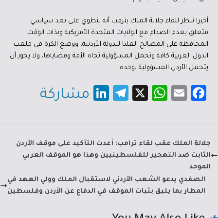
أخيرا ننظر للقاء جلالة الملك بترمب أنه ينطوي على بعد سياسي
متعلق بعدم الصدام مع الولايات المتحدة الأمريكية وبذات الوقت
المحافظة على المصالح العليا للدولة الأردنية، ووضع الكرة في ملعب
الدول العربية كافة وتحمل المسؤولية تجاه الأمة وقضاياها، ولا يجوز أن
يتحمل الأردن المسؤولية لوحده.
Li
Te
X
W
E
Fa
مشاركة
nk
le
h
m
c
e
gr
at
ail
e
dI
a
sA
b
جلالة الملك عقب لقاء ترامب: أعدت التأكيد على موقف الأردن
n
m
p
o
الثابت ضد التهجير للفلسطينيين وهذا هو الموقف العربي
p
ok
الموحد
الصفدي يدعو الشعب الأردني لاستقبال الملك وولي العهد في
المطار بما يليق بثبات الموقف في الدفاع عن الأردن وفلسطين