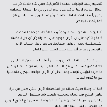
تنصيبه رئيسا للولايات المتحدة الأمريكية. حمل لقاء جلالته بترامب
رسائل عديدة أولها التأكيد على الدور الأردني في حل قضايا المنطقة
وعلى رأسها القضية الفلسطينية، وأن هذا الدور رئيسيا وليس ثانويا
كما يتحدث البعض.
ثانيا: إن جلالته كان شجاعا وقوياً ولديه الحُجة لمواجهة المخططات
كافة والتأكيد على أن الأردن موجود على الطاولة وأن أي حل للقضية
الفلسطينية يجب أن يراعي مصالحنا ولا يكون على حساب الأردن
والأردنيين وهو ما أكد عليه جلالة الملك خلال اللقاء.
الأمر الآخر كرر جلالة الملك في رده على أسئلة الصحفيين الإشار الى
خطة مصرية ستناقش مع الاشقاء العرب وسيتم من خلالها الرد على
ما طرحه الرئيس ترامب، وهذا يعني أن الأردن موقفه سيكون متماشيا
مع ما يُقرره العرب.
كما أننا وجدنا حديث جلالته عن استضافة الأردن لالفي طفل من غزة
لتلقي العلاج فيه رسالة سياسية واضحة بأننا نستقبل المرضى
والجرحى وليس المهجرين من أبناء غزة وهذا يتماشى مع الطرح الأردني
من الناحيتين السياسية والإنسانية.