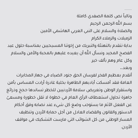
……..
وتالياً نص كلمة الصفدي كاملة
بسم الله الرحمن الرحيم
والصلاة والسلام على النبي العربي الهاشمي الأمين
الزميلات والزملاء الكرام
بداية نتقدم بالتهنئة والتبريك من إخوتنا المسيحيين بمناسبة حلول عيد
الفصح المجيد ونسأل الله أن يعيده عليهم بالمحبة والأمن والسلام
وكل عام وهم بألف خير.
وبعد،،
أتقدم بعظيم الفخر لفرسان الحق جنود الضياء في جهاز المخابرات
العامة فقد أمسكت أياديهم الطاهرة بخلية غادرة أرادت المساس بأمن
واستقرار الوطن وتعريض سلامة الأردنيين للخطر تساندها حجج وذرائع
جاهزة تحاول استعطاف الرأي العام في خطوة لا تقل خطورة ومسعىً
عن الفعل الآثم ما يستوجب وضع كل شيء عند نصابه وفق أحكام
الدستور والقانون والقضاء العادل من أجل حماية الأردن وتنظيف
المسار الوطني من كل الشوائب التي مارست التشكيك في مواقف
الأردن.