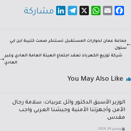
Li
Te
X
W
E
Fa
مشاركة
nk
le
h
m
c
e
gr
at
ail
e
dI
a
sA
b
جماعة عمان لحوارات المستقبل تستنكر صمت كتيبة ابن ابي
n
m
p
o
سلول
p
ok
شركة توزيع الكهرباء تعقد اجتماع الهيئة العامة العادي وغير
العادي
You May Also Like
الوزير الأسبق الدكتور وائل عربيات: سلامة رجال
الأمن وأجهزتنا الأمنية وجيشنا العربي واجب
مقدس
نوفمبر 24, 2024