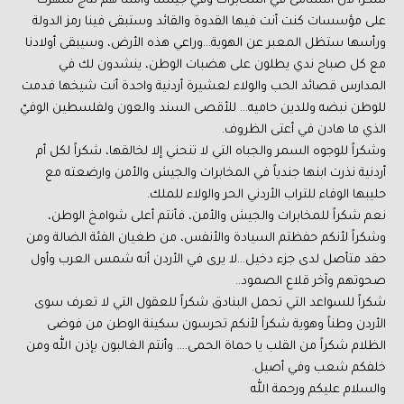
شكراً لأن النشامى في المخابرات وفي جيشنا وأمننا هم نتاج سهرك
على مؤسسات كنت أنت فيها القدوة والقائد وستبقى فينا رمز الدولة
ورأسها ستظل المعبر عن الهوية…وراعي هذه الأرض، وسيبقى أولادنا
مع كل صباح ندي يطلون على هضبات الوطن، ينشدون لك في
المدارس قصائد الحب والولاء لعشيرة أردنية واحدة أنت شيخها فدمت
للوطن نبضه وللدين حاميه… للأقصى السند والعون ولفلسطين الوفيّ
الذي ما هادن في أعتى الظروف.
وشكراً للوجوه السمر والجباه التي لا تنحني إلا لخالقها، شكراً لكل أم
أردنية نذرت ابنها جندياً في المخابرات والجيش والأمن وارضعته مع
حليبها الوفاء للتراب الأردني الحر والولاء للملك.
نعم شكراً للمخابرات والجيش والأمن، فأنتم أعلى شوامخ الوطن،
وشكراً لأنكم حفظتم السيادة والأنفس، من طغيان الفئة الضالة ومن
حقد متأصل لدى جزء دخيل…لا يرى في الأردن أنه شمس العرب وأول
صحوتهم وآخر قلاع الصمود..
شكراً للسواعد التي تحمل البنادق شكراً للعقول التي لا تعرف سوى
الأردن وطناً وهوية شكراً لأنكم تحرسون سكينة الوطن من فوضى
الظلام شكراً من القلب يا حماة الحمى…. وأنتم الغالبون بإذن الله ومن
خلفكم شعب وفي أصيل.
والسلام عليكم ورحمة الله