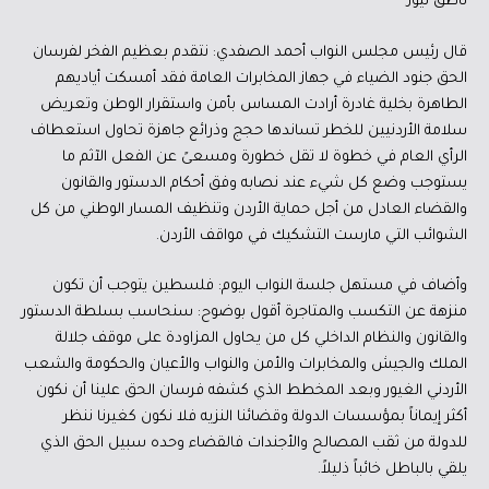
ناطق نيوز
قال رئيس مجلس النواب أحمد الصفدي: نتقدم بعظيم الفخر لفرسان
الحق جنود الضياء في جهاز المخابرات العامة فقد أمسكت أياديهم
الطاهرة بخلية غادرة أرادت المساس بأمن واستقرار الوطن وتعريض
سلامة الأردنيين للخطر تساندها حجج وذرائع جاهزة تحاول استعطاف
الرأي العام في خطوة لا تقل خطورة ومسعىً عن الفعل الآثم ما
يستوجب وضع كل شيء عند نصابه وفق أحكام الدستور والقانون
والقضاء العادل من أجل حماية الأردن وتنظيف المسار الوطني من كل
الشوائب التي مارست التشكيك في مواقف الأردن.
وأضاف في مستهل جلسة النواب اليوم: فلسطين يتوجب أن تكون
منزهة عن التكسب والمتاجرة أقول بوضوح: سنحاسب بسلطة الدستور
والقانون والنظام الداخلي كل من يحاول المزاودة على موقف جلالة
الملك والجيش والمخابرات والأمن والنواب والأعيان والحكومة والشعب
الأردني الغيور وبعد المخطط الذي كشفه فرسان الحق علينا أن نكون
أكثر إيماناً بمؤسسات الدولة وقضائنا النزيه فلا نكون كغيرنا ننظر
للدولة من ثقب المصالح والأجندات فالقضاء وحده سبيل الحق الذي
يلقي بالباطل خائباً ذليلاً.