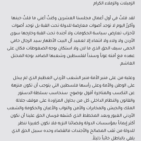
الزميلات والزملاء الكرام
لقد قلتُ في أول أعمال مجلسنا العشرين وكنتُ أعني ما قلتُ حينها
وأكررُ اليوم لا توجد أصوات معارضة للدولة تحت القبة بل توجد أصوات
لأحزاب تعارض سياسة الحكومات ولا أجندة تحت القبة وخارجها سوى
الأردن ولا ولاء ولا انتماء إلا لعميد آل البيت الأطهار سيد الرجال حامي
الحمى سيف الحق الذي ما لان ولا استكان بوجه الضغوطات فكان على
عهده مع أمته عوناً وسنداً لفلسطين وشعبها الصامد بوجه المحتل
الغاشم.
وعليه من على منبر الأمة منبر الشعب الأردني العظيم الذي لم يبخل
على الوطن والأمة وعلى رأسها فلسطين التي يتوجب أن تكون منزهة
عن التكسب والمتاجرة أقول بوضوح: سنحاسب بسلطة الدستور
والقانون والنظام الداخلي كل من يحاول المزاودة على موقف جلالة
الملك والجيش والمخابرات والأمن والنواب والأعيان والحكومة والشعب
الأردني الغيور وبعد المخطط الذي كشفه فرسان الحق علينا أن نكون
أكثر إيماناً بمؤسسات الدولة وقضائنا النزيه فلا نكون كغيرنا ننظر
للدولة من ثقب المصالح والأجندات فالقضاء وحده سبيل الحق الذي
يلقي بالباطل خائباً ذليلاً.