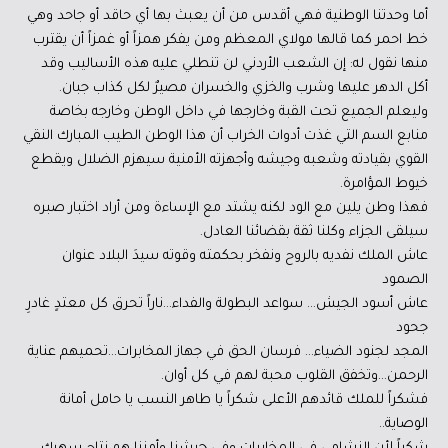
أما وحدتنا الوطنية فهي أقدس من أن يعبث بها أي حاقد أو جاحد وهي
خط احمر كما قالها مولاي المعظم ومن يفكر همزاً أو غمزاً أن يقترب
منها نقول له: إن الشعب الأردني لن تنطلي عليه هذه الأساليب وقد
أكل الدهر عليها وشرب والخزي والخسران مصيرٌ لكل كذاب جبان.
وليعلم الجميع تحت القبة وخارجها في داخل الوطن وخارجه بخاصة
منابع السم التي غذت أدوات الخراب أن هذا الوطن الطيب المبارك النقي
القوي بقيادته وشعبه وجيشه وأجهزته الأمنية سيهزم الضلال ويقطع
خيوط المؤامرة.
فهذا وطن يلين مع الود لكنه يشتد مع الإساءة ومن أراد اختبار صبره
سيلقى الجزاء وكلنا ثقة بقضائنا العادل.
عاش الملك نفديه بالروح ونفخر بحكمته وقوته سيدَ البلاد عنوان
الصمود
عاش أسود الجيش… سواعد البطولة والفداء…ناراً تحرق كل معتدٍ غادرِ
جحود
المجد لجنود الضياء… فرسان الحق في جهاز المخابرات…تحميهم عناية
الرحمن…وتخفق القلوب محبة لهم في كل أوان.
فشكراً للملك قائدهم الأعلى شكراً يا طاهر النسب يا حامل أمانة
الوصاية..