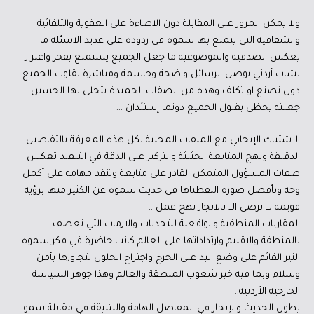
ولا يمكن المرور على المقابلة دون الاضاءة على العفوية والتلقائية
والشفافية التي يتمتع بها سموه في ردوده على عديد الاسئلة ما
يعكس الصدقية والموضوعية ما جعل الجميع يستمتع بفخر واعتزاز
لشاب أردني يوصل الرسائل واضحة وحاسمة ومباشرة لقلوب الجميع
دون تصنع او تكلف وهذه من الصفات الحميدة يتحلى بها الحسين
جعلته يحظى بقبول الجميع دونما إستئذان …
الاشتباك الإيجابي مع الملفات المحلية بكل هذه المعرفة بالتفاصيل
الدقيقة ونهج المتابعة الحثيثة والتركيز على الدقة في التنفيذ تعكس
صفات المسؤول المتمكن القادر على متابعة وتنفذ مهامه على أكمل
وجه وبأفضل صورة التقطناها في حديث سموه عن الكثير منها برؤية
قويمة لا ترضى الا بالانجاز نهج عمل ..
المقاربات المنطقية والواقعية للتحديات والازمات التي تعصف
بالمنطقة والاقليم وارتداداتها على العالم كانت حاضرة في فكر سموه
النير القائم على وضع اليد على الجرح واجتراح الحلول لتجاوزها بأمن
وسلام وبما فيه خير شعوب المنطقة والعالم وهذا جوهر السياسة
الخارجية الأردنية..
يطول الحديث والإبحار في المفاصل الهامة والشيقة في مقابلة سمو