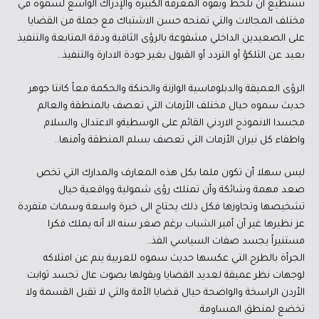
نستطيع أن نلحظ وبقوة المعرفة الكبيرة والإدراك الواسع لسموه في
مختلف المجالات والتي تمنحه حسن الاشتباك مع جملة من القضايا
على الصعيدين الداخلي مشفوعة بالرؤى الثاقبة ودقة المتابعة والتنفيذ
بعيد عن التلكؤ أو التردد أو القبول بغير جودة الادارة والتنفيذ..
الرؤى العميقة والدبلوماسية الوازنة والحنكة والحكمة معاً كانتا جوهر
حديث سموه حيال مختلف الأزمات التي تعصف بالمنطقة والعالم
مجسدا الانموذج الاردني القائم على الوسطيةو الاعتدال والسلام
واطفاء كل نيران الأزمات التي تعصف بسلم المنطقة وأمنها..
ليس سهلا أن تكون ملما بكل هذه المعارف والمدارك التي تخص
صعد مهمة وشائكة وأن تمتلك رؤى شمولية وواقعية حيال
تشخيصها وتجاوزها فكل ذلك يحتاج الى خبرة واسعة وسمات متفردة
عز نظيرها غير أن أمير الشباب برغم صغر سنه الا أنه يملك فكرا
مستنيراً يجسد صفات السياسي الفذ..
الجرأة بالطرح التي عكسها حديث سموه للعربية ينم عن امتلاكه
لوجهات نظر عميقة لعديد القضايا ويقولها بصوت عال تجسد ثوابت
الأردن الراسخة والواضحة حيال قضايا الأمة والتي لا تقبل القسمة ولا
تخضع لمنطق المساومة.