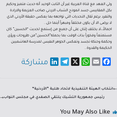
ولي العهد مع قناة العربية غير أن الثابت الوحيد أنه حديث متميز وحكيم
بكل المقاييس جسد انموذج الشباب الاردني صاحب العزيمة والارادة
والتفرد برغم ثقال التحديات التي تواجهه بما يعكس حقيقة الأردني الذي
لا يرضى الا أن يكون مختلفاً ومبهراً أينما حل…
اجمالاً،،لا يختلف إثنان على أن جميع من إستمع لحديث “الحسين” كان
مستمتعاً وفخوراً بذات الوقت بما يحمله”الحسين”من طروحات ورؤى
وحكمة وحنكة تجسد وتعكس الجوهر النفيس لمدرسة الهاشميين
الحكيمة والقدوة…
Li
Te
X
W
E
Fa
مشاركة
nk
le
h
m
c
e
gr
at
ail
e
dI
a
sA
b
انتخاب الهيئة التنفيذية لاتحاد طلبة “الأردنية”
n
m
p
o
رئيس جمهورية التشيك يلتقي الصفدي في مجلس النواب
p
ok
You May Also Like