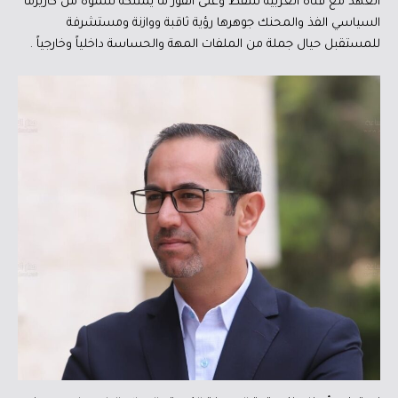
العهد مع قناة العربية تلتقط وعلى الفور ما يمتلكة سموه من كاريزما
السياسي الفذ والمحنك جوهرها رؤية ثاقبة ووازنة ومستشرفة
للمستقبل حيال جملة من الملفات المهة والحساسة داخلياً وخارجياً .